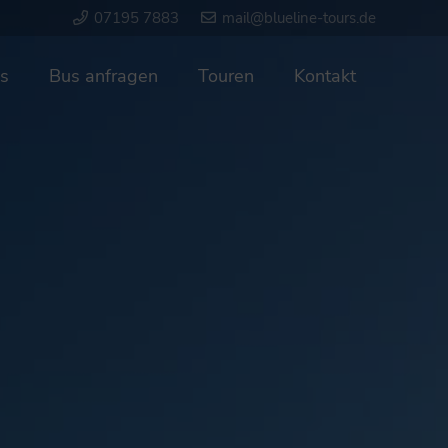
07195 7883
mail@blueline-tours.de
s
Bus anfragen
Touren
Kontakt