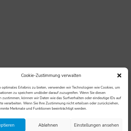
Cookie-Zustimmung verwalten
 optimales Erlebnis zu bieten, verwenden wir Technologien wie Cookies, um
g
ationen zu speichern und/oder darauf zuzugreifen. Wenn Sie diesen
n
 zustimmen, können wir Daten wie das Surfverhalten oder eindeutige IDs auf
te verarbeiten. Wenn Sie Ihre Zustimmung nicht erteilsen oder zurückziehen,
immte Merkmale und Funktionen beeinträchtigt werden.
ptieren
Ablehnen
Einstellungen ansehen